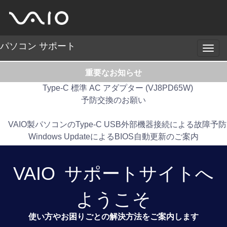
パソコン サポート
メ
ニ
ュ
重要なお知らせ
ー
Type-C 標準 AC アダプター (VJ8PD65W)
予防交換のお願い
VAIO製パソコンのType-C USB外部機器接続による故障予防
Windows UpdateによるBIOS自動更新のご案内
VAIO
サポートサイトへ
ようこそ
使い方やお困りごとの解決方法をご案内します