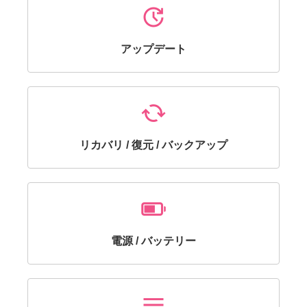
update
アップデート
cached
リカバリ / 復元 / バックアップ
battery_android_frame_5
電源 / バッテリー
menu