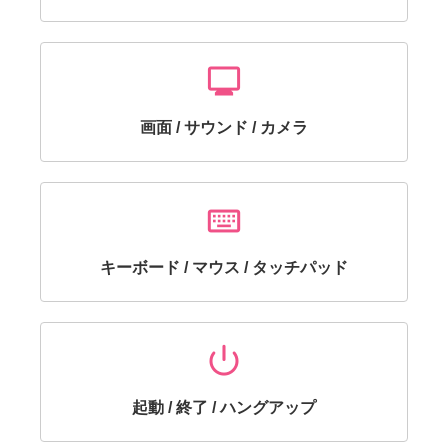
Monitor
画面 / サウンド / カメラ
Keyboard
キーボード / マウス / タッチパッド
mode_off_on
起動 / 終了 / ハングアップ