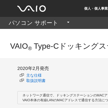
個人・個人事業
パソコン サポート
VAIO
Type-C
ドッキングス
®
2020年2月発売
主な仕様
取扱説明書
ネットワーク通信で、
ドッキングステーションのMAC
VAIO本体の有線LANのMACアドレスで
通信する方法に