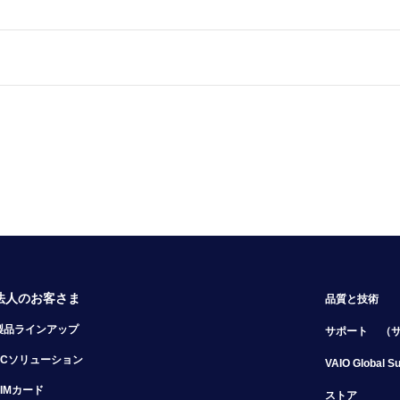
法人のお客さま
品質と技術
製品ラインアップ
サポート
（
PCソリューション
VAIO Global S
SIMカード
ストア