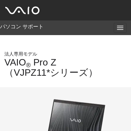
パソコン サポート
メ
ニ
ュ
ー
法人専用モデル
VAIO
Pro Z
®
（VJPZ11*シリーズ）