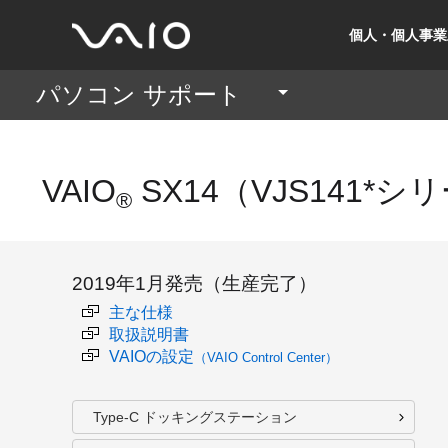
個人・個人事業
パソコン サポート
VAIO
SX14
（VJS141*シ
®
2019年1月発売（生産完了）
主な仕様
取扱説明書
VAIOの設定
（VAIO Control Center）
Type-C ドッキングステーション