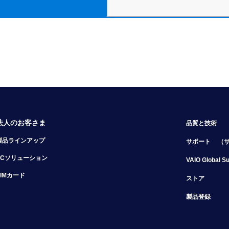
法人のお客さま
品質と技術
製品ラインアップ
サポート
（
PCソリューション
VAIO Global S
SIMカード
ストア
製品登録