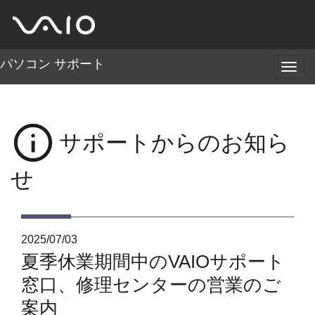
パソコン サポート
メ
ニ
ュ
ー
info
サポートからのお知ら
せ
2025/07/03
夏季休業期間中のVAIOサポート
窓口、修理センターの営業のご
案内