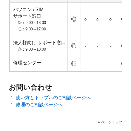
パソコン / SIM
サポート窓口
8月8日 9時から18時
8
◎
◎
8月9日 9時から17時
8月10日 9時か
8月11日
○
○
○
◎：9:00～18:00
〇：9:00～17:00
法人様向け サポート窓口
8月8日 9時から18時
8
◎
◎
8月9日 休業
8月10日 休業
8月12日
-
-
-
◎：9:00～18:00
8月8日 通常稼働
8
修理センター
◎
8月9日 休業
8月10日 休業
8月11日
◎
-
-
-
お問い合わせ
使い方とトラブルのご相談ページへ
修理のご相談ページへ
ページトップ