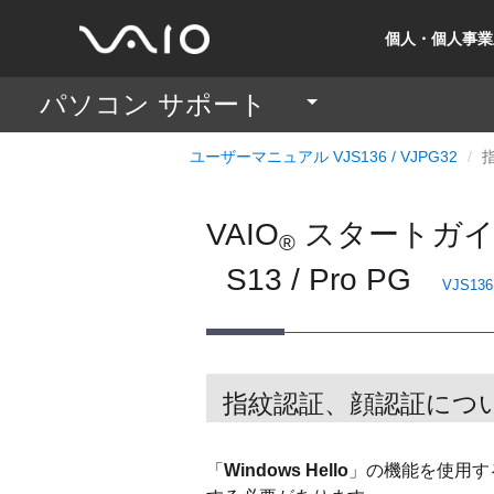
個人・個人事業
パソコン サポート
ユーザーマニュアル VJS136 / VJPG32
VAIO
スタートガイ
®
S13 / Pro PG
VJS136
指紋認証、顔認証につ
「
Windows Hello
」の機能を使用す