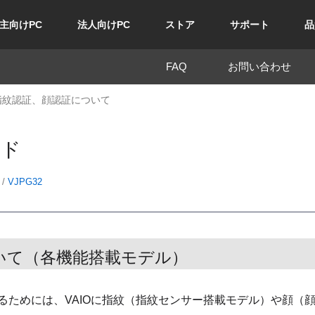
主向けPC
法人向けPC
ストア
サポート
品
FAQ
お問い合わせ
指紋認証、顔認証について
ド
/
VJPG32
いて
（各機能搭載モデル）
るためには、VAIOに指紋（指紋センサー搭載モデル）や顔（