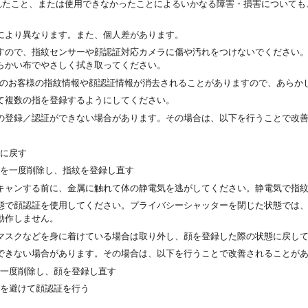
されたこと、または使用できなかったことによるいかなる障害・損害について
により異なります。また、個人差があります。
すので、指紋センサーや顔認証対応カメラに傷や汚れをつけないでください
らかい布でやさしく拭き取ってください。
済みのお客様の指紋情報や顔認証情報が消去されることがありますので、あらか
て複数の指を登録するようにしてください。
の登録／認証ができない場合があります。その場合は、以下を行うことで改
に戻す
を一度削除し、指紋を登録し直す
キャンする前に、金属に触れて体の静電気を逃がしてください。静電気で指
態で顔認証を使用してください。プライバシーシャッターを閉じた状態では
動作しません。
マスクなどを身に着けている場合は取り外し、顔を登録した際の状態に戻し
できない場合があります。その場合は、以下を行うことで改善されることが
一度削除し、顔を登録し直す
を避けて顔認証を行う