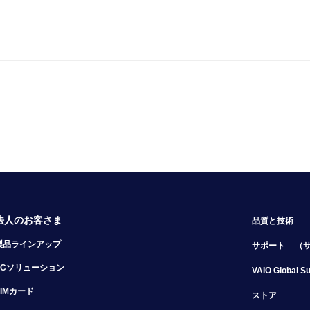
法人のお客さま
品質と技術
製品ラインアップ
サポート
（
PCソリューション
VAIO Global S
SIMカード
ストア