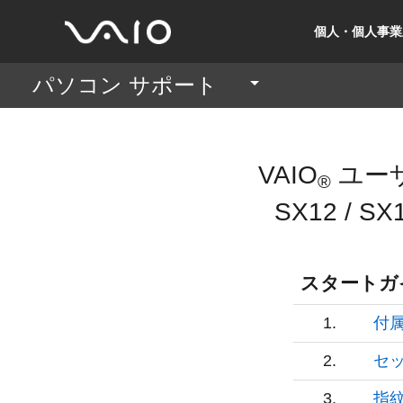
個人・個人事業
パソコン サポート
VAIO
ユー
®
SX12 / SX1
スタートガ
1.
付
2.
セ
3.
指