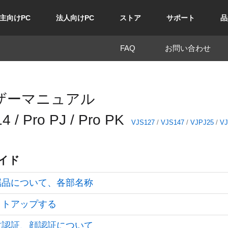
主向けPC
法人向けPC
ストア
サポート
品
FAQ
お問い合わせ
ザーマニュアル
4 / Pro PJ / Pro PK
VJS127
/
VJS147
/
VJPJ25
/
VJ
イド
属品について、各部名称
ットアップする
紋認証、顔認証について