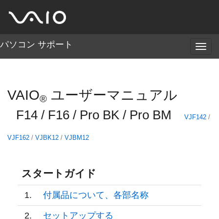
パソコン サポート
メ
ニ
ュ
ー
VAIO
ユーザーマニュアル
®
F14 / F16 / Pro BK / Pro BM
VJF142
/
VJF162
/
VJBK12
/
VJBM12
スタートガイド
1.
付属品について、各部名称
2.
セットアップする