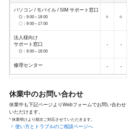
パソコン / モバイル / SIM サポート窓口
4月26日 9
4月27
○
○
◎：9:00～18:00
〇：9:00～17:00
法人様向け
4月26日 休業
4月27
サポート窓口
-
-
◎：9:00～18:00
修理センター
4月26日 休業
4月27
-
-
休業中のお問い合わせ
休業中も下記ページよりWebフォームでお問い合わせ
いただけます。
* 休業明けより順次ご対応させていただきます。
使い方とトラブルのご相談ページへ